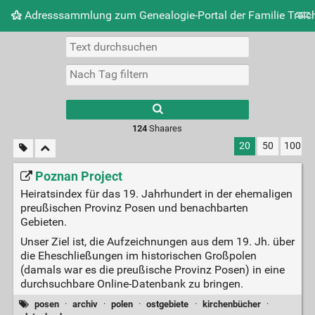
Adresssammlung zum Genealogie-Portal der Familie Treich
Tag-Cloud
Täglich
RSS Feed
Einloggen
124
Shaares
20
50
100
Poznan Project
Heiratsindex für das 19. Jahrhundert in der ehemaligen
preußischen Provinz Posen und benachbarten
Gebieten.
Unser Ziel ist, die Aufzeichnungen aus dem 19. Jh. über
die Eheschließungen im historischen Großpolen
(damals war es die preußische Provinz Posen) in eine
durchsuchbare Online-Datenbank zu bringen.
posen
·
archiv
·
polen
·
ostgebiete
·
kirchenbücher
·