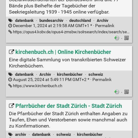
Bände plus Beihefte der Tagebücher der
Seekriegsleitung 1939 - 1945 online verfügbar.
datenbank
·
bundesarchiv
·
deutschland
·
Archiv
December 1, 2024 at 2:19:58 AM GMT+1 * ·
Permalink
https://opus4.kobv.de/opus4-zmsbw/solrsearch/index/search/searchtype/series/id/1/start/70/rows/10
·
kirchenbuch.ch | Online Kirchenbücher
Eine digitale Sammlung von transkribierten Schweizer
Kirchenbüchern.
datenbank
·
Archiv
·
kirchenbücher
·
schweiz
August 25, 2024 at 5:49:11 PM GMT+2 * ·
Permalink
https://www.kirchenbuch.ch
·
Pfarrbücher der Stadt Zürich - Stadt Zürich
Die Pfarrbücher der Stadt Zürich enthalten Angaben zu
Taufen, Ehen und Verstorbenen sowie manchmal auch
zu Konfirmationen.
archiv
·
datenbank
·
schweiz
·
kirchenbücher