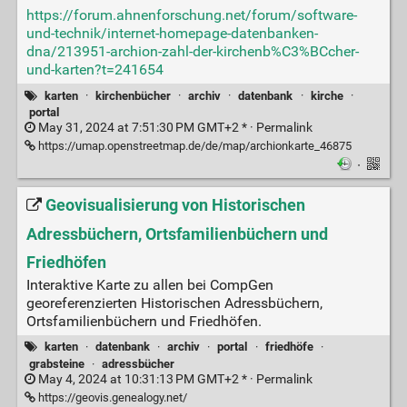
https://forum.ahnenforschung.net/forum/software-
und-technik/internet-homepage-datenbanken-
dna/213951-archion-zahl-der-kirchenb%C3%BCcher-
und-karten?t=241654
karten
·
kirchenbücher
·
archiv
·
datenbank
·
kirche
·
portal
May 31, 2024 at 7:51:30 PM GMT+2 * ·
Permalink
https://umap.openstreetmap.de/de/map/archionkarte_46875
·
Geovisualisierung von Historischen
Adressbüchern, Ortsfamilienbüchern und
Friedhöfen
Interaktive Karte zu allen bei CompGen
georeferenzierten Historischen Adressbüchern,
Ortsfamilienbüchern und Friedhöfen.
karten
·
datenbank
·
archiv
·
portal
·
friedhöfe
·
grabsteine
·
adressbücher
May 4, 2024 at 10:31:13 PM GMT+2 * ·
Permalink
https://geovis.genealogy.net/