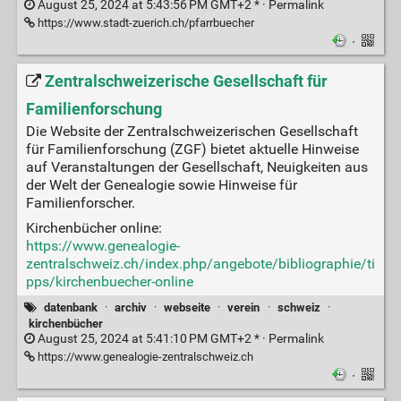
August 25, 2024 at 5:43:56 PM GMT+2 * ·
Permalink
https://www.stadt-zuerich.ch/pfarrbuecher
·
Zentralschweizerische Gesellschaft für
Familienforschung
Die Website der Zentralschweizerischen Gesellschaft
für Familienforschung (ZGF) bietet aktuelle Hinweise
auf Veranstaltungen der Gesellschaft, Neuigkeiten aus
der Welt der Genealogie sowie Hinweise für
Familienforscher.
Kirchenbücher online:
https://www.genealogie-
zentralschweiz.ch/index.php/angebote/bibliographie/ti
pps/kirchenbuecher-online
datenbank
·
archiv
·
webseite
·
verein
·
schweiz
·
kirchenbücher
August 25, 2024 at 5:41:10 PM GMT+2 * ·
Permalink
https://www.genealogie-zentralschweiz.ch
·