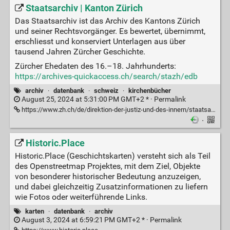
Staatsarchiv | Kanton Zürich
Das Staatsarchiv ist das Archiv des Kantons Zürich
und seiner Rechtsvorgänger. Es bewertet, übernimmt,
erschliesst und konserviert Unterlagen aus über
tausend Jahren Zürcher Geschichte.
Zürcher Ehedaten des 16.–18. Jahrhunderts:
https://archives-quickaccess.ch/search/stazh/edb
archiv
·
datenbank
·
schweiz
·
kirchenbücher
August 25, 2024 at 5:31:00 PM GMT+2 * ·
Permalink
https://www.zh.ch/de/direktion-der-justiz-und-des-innern/staatsarchiv.html
·
Historic.Place
Historic.Place (Geschichtskarten) versteht sich als Teil
des Openstreetmap Projektes, mit dem Ziel, Objekte
von besonderer historischer Bedeutung anzuzeigen,
und dabei gleichzeitig Zusatzinformationen zu liefern
wie Fotos oder weiterführende Links.
karten
·
datenbank
·
archiv
August 3, 2024 at 6:59:21 PM GMT+2 * ·
Permalink