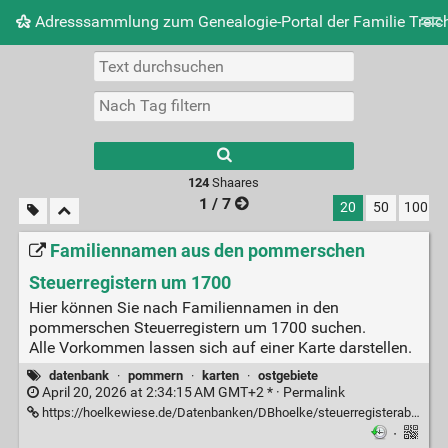
Adresssammlung zum Genealogie-Portal der Familie Treich
Tag-Cloud
Täglich
RSS Feed
Einloggen
124
Shaares
1 / 7
20
50
100
Familiennamen aus den pommerschen
Steuerregistern um 1700
Hier können Sie nach Familiennamen in den
pommerschen Steuerregistern um 1700 suchen.
Alle Vorkommen lassen sich auf einer Karte darstellen.
datenbank
·
pommern
·
karten
·
ostgebiete
April 20, 2026 at 2:34:15 AM GMT+2 * ·
Permalink
https://hoelkewiese.de/Datenbanken/DBhoelke/steuerregisterabfrage.php
·