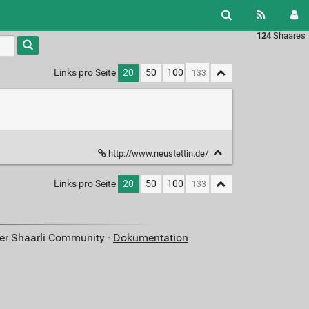
124
Shaares
Links pro Seite
20
50
100
http://www.neustettin.de/
Links pro Seite
20
50
100
der Shaarli Community ·
Dokumentation