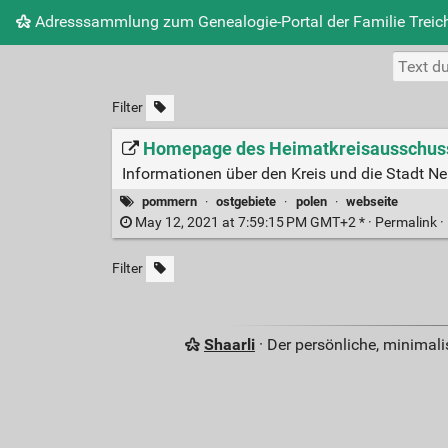
Adresssammlung zum Genealogie-Portal der Familie Treich
Filter
Homepage des Heimatkreisausschuss
Informationen über den Kreis und die Stadt Neu
pommern
·
ostgebiete
·
polen
·
webseite
May 12, 2021 at 7:59:15 PM GMT+2 * ·
Permalink
·
Filter
Shaarli
· Der persönliche, minimal