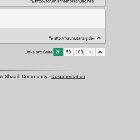
http://forum.ahnenforschung.net/
http://forum.danzig.de/
Links pro Seite
20
50
100
der Shaarli Community ·
Dokumentation