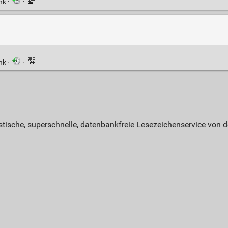
ink
·
·
ink
·
·
istische, superschnelle, datenbankfreie Lesezeichenservice von 