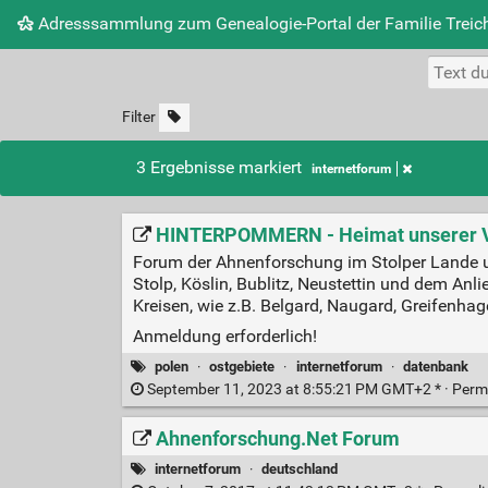
Adresssammlung zum Genealogie-Portal der Familie Treich
Filter
3 Ergebnisse markiert
internetforum
HINTERPOMMERN - Heimat unserer V
Forum der Ahnenforschung im Stolper Lande 
Stolp, Köslin, Bublitz, Neustettin und dem A
Kreisen, wie z.B. Belgard, Naugard, Greifenhage
Anmeldung erforderlich!
polen
·
ostgebiete
·
internetforum
·
datenbank
September 11, 2023 at 8:55:21 PM GMT+2 * ·
Perm
Ahnenforschung.Net Forum
internetforum
·
deutschland