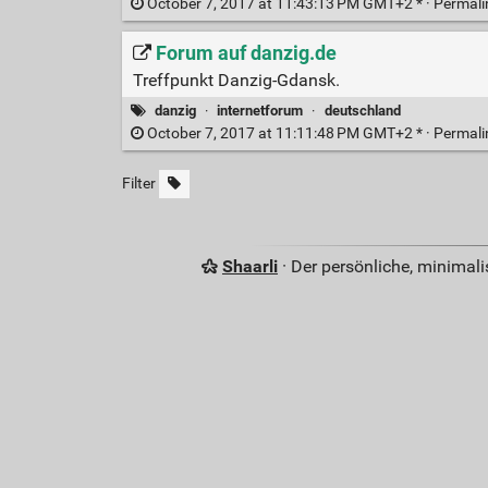
October 7, 2017 at 11:43:13 PM GMT+2 * ·
Permal
Forum auf danzig.de
Treffpunkt Danzig-Gdansk.
danzig
·
internetforum
·
deutschland
October 7, 2017 at 11:11:48 PM GMT+2 * ·
Permal
Filter
Shaarli
· Der persönliche, minimal